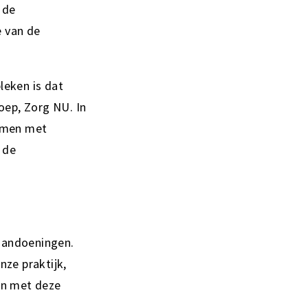
 de
e van de
leken is dat
roep, Zorg NU. In
samen met
 de
gaandoeningen.
nze praktijk,
en met deze