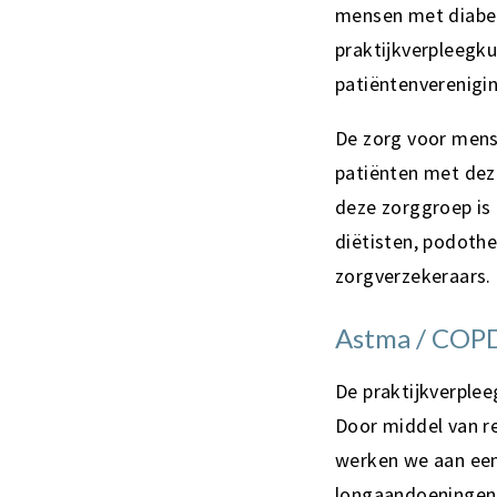
mensen met diabete
praktijkverpleegku
patiëntenverenig
De zorg voor mense
patiënten met dez
deze zorggroep is
diëtisten, podot
zorgverzekeraars.
Astma / COP
De praktijkverple
Door middel van re
werken we aan ee
longaandoeningen