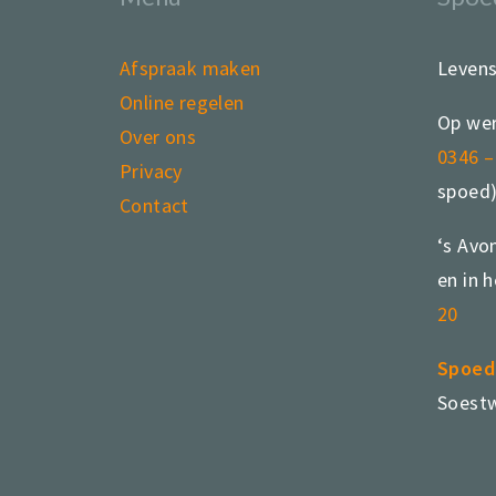
Afspraak maken
Leven
Online regelen
Op wer
Over ons
0346 –
Privacy
spoed
Contact
‘s Avo
en in 
20
Spoed
Soestw