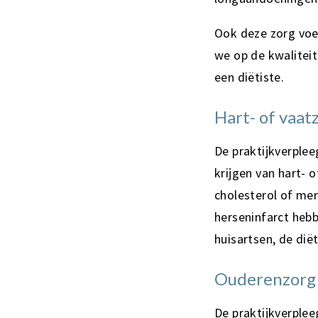
Ook deze zorg voer
we op de kwalitei
een diëtiste.
Hart- of vaat
De praktijkverple
krijgen van hart- 
cholesterol of men
herseninfarct heb
huisartsen, de die
Ouderenzorg
De praktijkverple