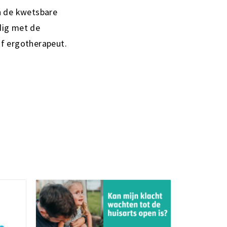
en de kwetsbare
dig met de
of ergotherapeut.