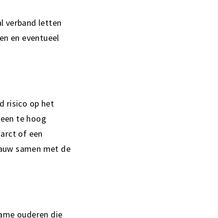
l verband letten
en en eventueel
 risico op het
 een te hoog
farct of een
 nauw samen met de
name ouderen die